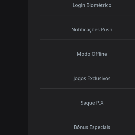
Login Biométrico
Notificações Push
Modo Offline
Jogos Exclusivos
Saque PIX
Bônus Especiais