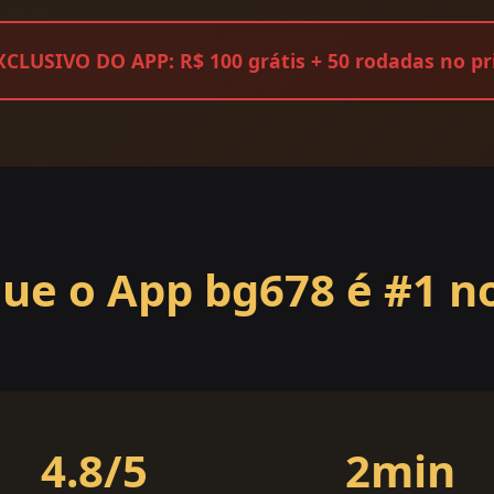
CLUSIVO DO APP:
R$ 100 grátis + 50 rodadas no pr
que o App bg678 é #1 no
4.8/5
2min