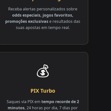
Receba alertas personalizados sobre
odds especiais, jogos favoritos,
promoções exclusivas
e resultados das
suas apostas em tempo real.
💰
PIX Turbo
Saques via PIX em
tempo recorde de 2
minutos
, 24 horas por dia, 7 dias por