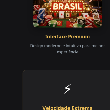
Interface Premium
Design moderno e intuitivo para melhor
experiência
⚡
Velocidade Extrema