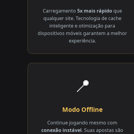
Carregamento
5x mais rápido
que
qualquer site. Tecnologia de cache
inteligente e otimização para
dispositivos móveis garantem a melhor
experiência.
📍
Modo Offline
Continue jogando mesmo com
conexão instável
. Suas apostas são