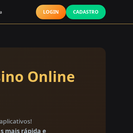
LOGIN
CADASTRO
a
sino Online
aplicativos!
s mais rápida e