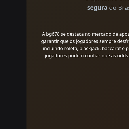
segura
do Bras
A bg678 se destaca no mercado de apos
garantir que os jogadores sempre desf
incluindo roleta, blackjack, baccarat 
jogadores podem confiar que as odds 