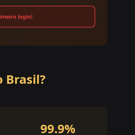
imeiro login!
 Brasil?
99.9%